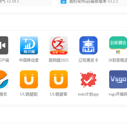
 v2.10.1
我的常州app最新版本 v3.2.1
客户端
中国移动爱
跑购腿2025
辽阳惠民卡
58到家精
流量app
最新版下载
养老认证
客户端
app官方手
机版
傲农
UU跑腿配
UU跑腿客
todo计划app
vsgo开箱
下载手
送员版
户端
新网下载
版