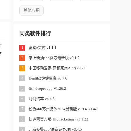
其他应用
同类软件排行
市
1
富秦e支付 v1.1.1
区
2
掌上新油app官方最新版 v0.1.7
3
中国移动爱家(原和家亲APP) v9.2.0
4
Health2健健康康 v6.7.6
5
fish deeper app V1.26.2
6
几何汽车 v4.4.8
7
粉色abb苏州晶体2024最新版 v19.4.30347
8
快达票官方版(HK Ticketing) v3.1.22
9
北京交警app(进京证办理) v3.4.5