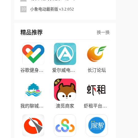
10
小象电动最新版 v3.2.052
精品推荐
换一换
谷歌健身官方版
爱尔威电动行李箱官方版
长汀论坛
我的聊城官方版
澳觅商家
虾租平台安卓版