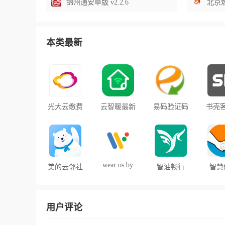
锦州通安卓版 v2.2.6
北京燃气
本类最新
光大云缴费
云智暖最新
易码验证码
书壳
平台官方版
版本
接收平台官
方版下载
wear os by
美的云邻社
智油畅行
智慧
google中国
区app下载
app安卓最
app
版app
最新版
新版2025
机
用户评论