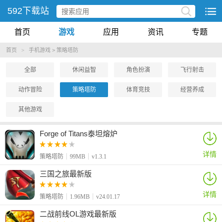
592下载站
首页
游戏
应用
资讯
专题
首页
>
手机游戏
>
策略塔防
全部
休闲益智
角色扮演
飞行射击
动作冒险
策略塔防
体育竞技
经营养成
其他游戏
Forge of Titans泰坦熔炉
详情
策略塔防
99MB
v1.3.1
三国之旅最新版
详情
策略塔防
1.96MB
v24.01.17
二战前线OL游戏最新版