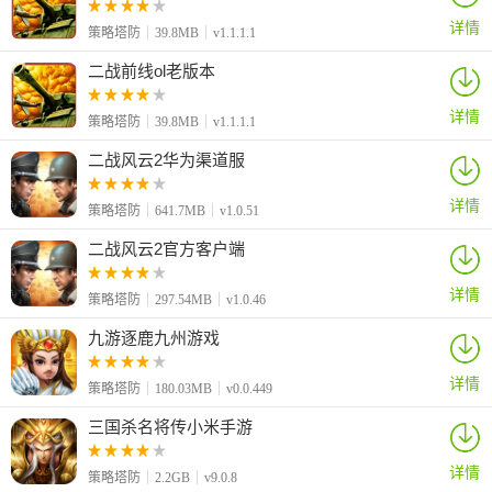
详情
策略塔防
39.8MB
v1.1.1.1
二战前线ol老版本
详情
策略塔防
39.8MB
v1.1.1.1
二战风云2华为渠道服
详情
策略塔防
641.7MB
v1.0.51
二战风云2官方客户端
详情
策略塔防
297.54MB
v1.0.46
九游逐鹿九州游戏
详情
策略塔防
180.03MB
v0.0.449
三国杀名将传小米手游
详情
策略塔防
2.2GB
v9.0.8