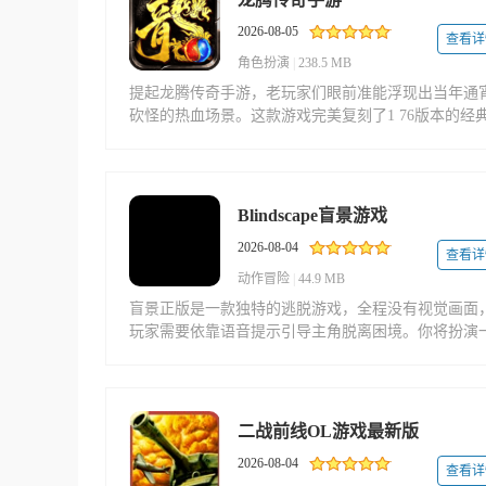
2026-08-05
查看详
角色扮演
|
238.5 MB
提起龙腾传奇手游，老玩家们眼前准能浮现出当年通
砍怪的热血场景。这款游戏完美复刻了1 76版本的经
定，从复古画面到原汁原味的打金玩法，连攻沙时震
欲聋的喊杀声都跟记忆里一模一样。
Blindscape盲景游戏
2026-08-04
查看详
动作冒险
|
44.9 MB
盲景正版是一款独特的逃脱游戏，全程没有视觉画面
玩家需要依靠语音提示引导主角脱离困境。你将扮演
位盲人，通过点击、长按与滑动等手势互动来解开谜
题，最终迎来意想不到的结局，欢迎体验这款别具一
的游戏。
二战前线OL游戏最新版
2026-08-04
查看详