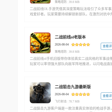
策略塔防
|
39.8 MB
二战前线OL手游凭借其深度策略玩法吸引了众多军事
戏爱好者。玩家需要持续解锁新部队，在激烈对抗中
级装备配件，并指挥麾下精锐向敌阵推进。战场形势
息万变，你必须依据实时地形与兵种特点，灵活搭配
术，方能带领部队夺取最终胜利。
二战前线ol老版本
2026-08-04
查看详
策略塔防
|
39.8 MB
二战前线ol手机旧版带你体验真实二战风格的军事战
玩家可以率领强大部队向敌军阵地推进，以闪电战直
敌人心脏。在感受混乱年代气场的同时，也能缅怀战
的凄惨与凋零。
二战狙击九游最新版
2026-08-04
查看详
飞行射击
|
78.7 MB
二战狙击九游客户端是一款注重真实体验的枪战手游