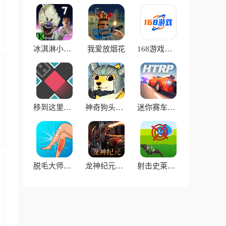
冰淇淋小屋游戏
我爱放烟花
168游戏资讯app
移到这里游戏
神奇狗头人大冒险最新版
迷你赛车行星手机版
脱毛大师游戏
龙神纪元官方版
射击史莱姆最新版