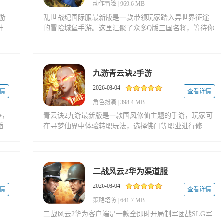
动作冒险
|
969.6 MB
游
乱世战纪国际服最新版是一款带领玩家踏入异世界征途
升
的冒险城堡手游。这里汇聚了众多Q版三国名将，等待你
瞬
的收集与培养。每位英雄不仅造型鲜明，技能也独具特
战
色，在尊重历史的基础上增添了奇幻色彩。你还可以挑
战全球玩家，
九游青云诀2手游
2026-08-04
情
查看详情
角色扮演
|
398.4 MB
争，
青云诀2九游最新版是一款国风修仙主题的手游，玩家可
插
在寻梦仙界中体验转职玩法，选择佛门等职业进行修
后
炼。游戏通过丰富的副本挑战、多样的技能组合以及激
烈的PK竞技，让玩家沉浸于神仙之间的激战之中。其拍
卖系统与便捷
二战风云2华为渠道服
2026-08-04
情
查看详情
策略塔防
|
641.7 MB
，
二战风云2华为客户端是一款全即时开局制军团战SLG军