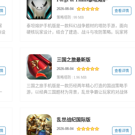
2026-08-04
情
查看详情
策略塔防
|
99 MB
宵
泰坦熔炉手机版是一款科幻战争题材的塔防手游，面向
典设
硬核玩家设计，结合了建造、战斗与攻防策略。玩家将
耳
在一片领土上发展势力，带领人民征战四方，逐步扩大
自己的疆域。游戏节奏紧凑，战斗场面激烈，打击感十
足，与Supercell的部落冲突在玩法上有诸多
三国之旅最新版
2026-08-04
情
查看详情
策略塔防
|
1.96 MB
，
三国之旅手机版是一款历经两年精心打造的国战策略手
一
游，以经典三国题材为背景，乱世争霸让玩家的对战体
验更加热血沸腾；锻造极品属性装备，大幅提升阵容战
格
斗力，享受激爽对决。 三国之旅官网介绍 《三国之旅》
是一款真实还原三国历史的古代战争策
乱世战纪国际版
2026-08-04
情
查看详情