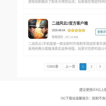
游戏创新融合了射击与塔防玩法；玩家需在限定时间
抵御从多路线进攻的敌人；同时提供多样化的民用与
用装备，这些装备将协助你完成作战任务，并允许你
造个性化的武器组合。 二战狙击九游游戏
二战风云2官方客户端
2026-08-04
查看详
策略塔防
|
297.54 MB
二战风云2手机版是一款全即时开局制军团战军事手
采用经典沙盘推演真实战争进程。玩家可在即时战斗
指挥海陆空三军，依托超大地图施展策略智慧，在每
次战役中展现军事才华。
55092条
上一页
1
2
3
建议使用IE8以上版本
592下载站温馨提示：抵制不良