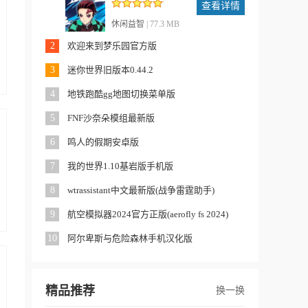
查看详情
休闲益智
| 77.3 MB
2
欢迎来到梦乐园官方版
3
迷你世界旧版本0.44.2
4
地铁跑酷gg地图切换菜单版
5
FNF沙奈朵模组最新版
6
鸣人的假期安卓版
7
我的世界1.10基岩版手机版
8
wtrassistant中文最新版(战争雷霆助手)
9
航空模拟器2024官方正版(aerofly fs 2024)
10
阿尔卑斯与危险森林手机汉化版
精品推荐
换一换