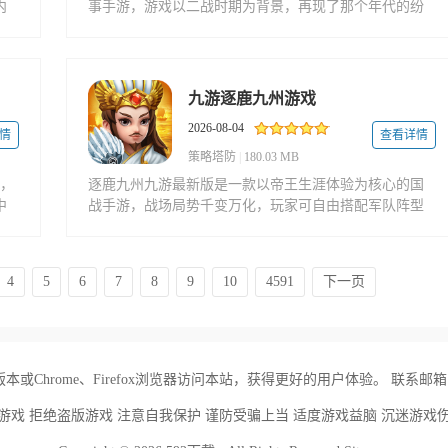
内
事手游，游戏以二战时期为背景，再现了那个年代的纷
军
争与英雄。玩家将置身于真实的战场环境中，指挥众多
打
二战知名将领，运用各类经典武器装备，在最长七日的
战局中争夺
九游逐鹿九州游戏
2026-08-04
情
查看详情
策略塔防
|
180.03 MB
游，
逐鹿九州九游最新版是一款以帝王生涯体验为核心的国
中
战手游，战场局势千变万化，玩家可自由搭配军队阵型
一
与兵种，塑造独一无二的军团战斗风格；同时能够持续
加固城池，构建坚固防线，有效抵御来自各方敌人的猛
烈进攻。
4
5
6
7
8
9
10
4591
下一页
或Chrome、Firefox浏览器访问本站，获得更好的用户体验。 联系邮箱 : nxa
游戏 拒绝盗版游戏 注意自我保护 谨防受骗上当 适度游戏益脑 沉迷游戏