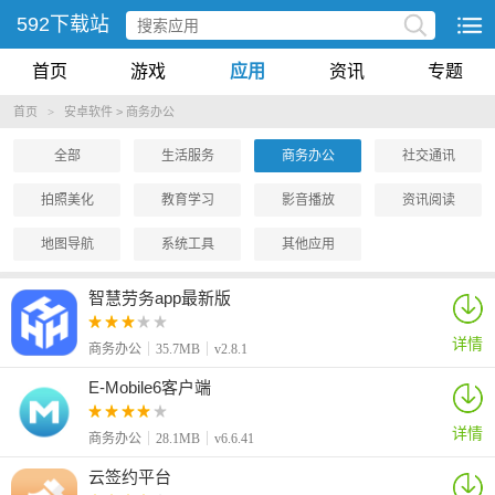
592下载站
首页
游戏
应用
资讯
专题
首页
>
安卓软件
>
商务办公
全部
生活服务
商务办公
社交通讯
拍照美化
教育学习
影音播放
资讯阅读
地图导航
系统工具
其他应用
智慧劳务app最新版
详情
商务办公
35.7MB
v2.8.1
E-Mobile6客户端
详情
商务办公
28.1MB
v6.6.41
云签约平台