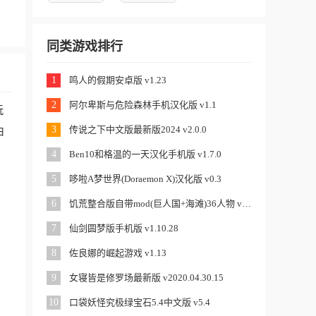
同类游戏排行
1
鸣人的假期安卓版 v1.23
2
阿尔卑斯与危险森林手机汉化版 v1.1
玩
3
传说之下中文版最新版2024 v2.0.0
由
，
4
Ben10和格温的一天汉化手机版 v1.7.0
5
哆啦A梦世界(Doraemon X)汉化版 v0.3
6
饥荒整合版自带mod(巨人国+海滩)36人物 v1.27.12.24
7
仙剑圆梦版手机版 v1.10.28
8
佐良娜的崛起游戏 v1.13
9
女寝皆是修罗场最新版 v2020.04.30.15
10
口袋妖怪究极绿宝石5.4中文版 v5.4