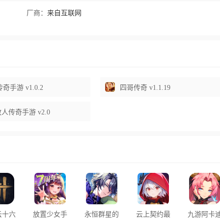
厂商：
来自互联网
奇手游 v1.0.2
四哥传奇 v1.1.19
6散人传奇手游 v2.0
云十六
放置少女手
永恒群星的
云上契约最
九游阿卡