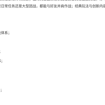
是日常任务还是大型团战，都能与好友并肩作战；经典玩法与创新内
能体系；
；
事；
备；