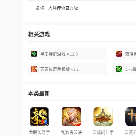
名称：
大洋传奇官方版
相关游戏
星王传奇游戏 v1.2.0
双倍传
天尊传奇手机版 v1.2
1.7
本类最新
龙腾传奇手
九游青云诀
云端问仙手
云燕