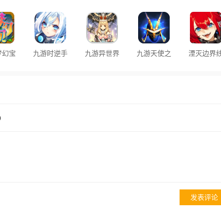
机版
游日服下载
星象仪手游
新版
亚手游
安装
最新版
梦幻宝
九游时逆手
九游异世界
九游天使之
湮灭边界
游戏
游
OL手游
战游戏
官服最新
)