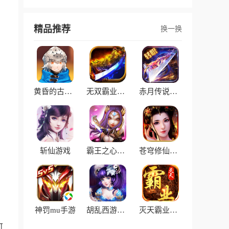
精品推荐
换一换
黄昏的古拉德希尔最新版
无双霸业手游
赤月传说转职传奇
斩仙游戏
霸王之心果盘版
苍穹修仙传手游
神罚mu手游
胡乱西游手游
灭天霸业游戏
可