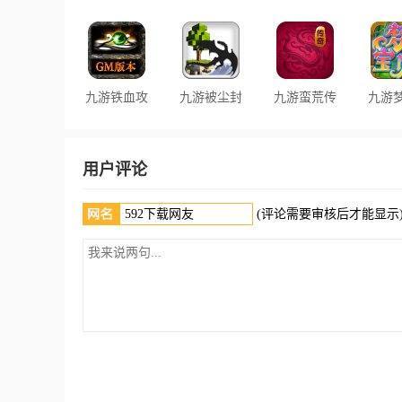
游
2手游
游
声手
九游铁血攻
九游被尘封
九游蛮荒传
九游
沙手游
的故事手游
奇手游
贝
用户评论
(评论需要审核后才能显示