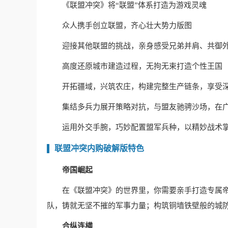
《联盟冲突》将“联盟”体系打造为游戏灵魂
众人携手创立联盟，齐心壮大势力版图
迎接其他联盟的挑战，亲身感受兄弟并肩、共御
高度还原城市建造过程，无拘无束打造个性王国
开拓疆域，兴筑农庄，构建完整生产链条，享受
集结多兵力展开策略对抗，与盟友驰骋沙场，在
运用外交手腕，巧妙配置盟军兵种，以精妙战术
联盟冲突内购破解版特色
帝国崛起
在《联盟冲突》的世界里，你需要亲手打造专属
队，铸就无坚不摧的军事力量；构筑铜墙铁壁般的城
合纵连横