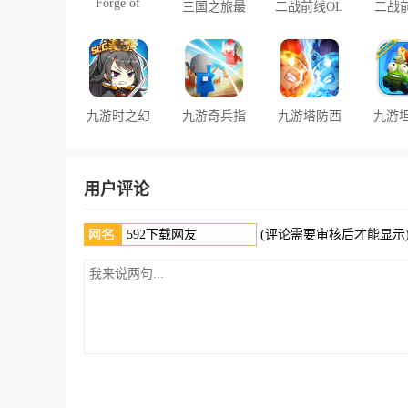
Forge of
三国之旅最
二战前线OL
二战前
Titans泰坦
新版
游戏最新版
老
熔炉
九游时之幻
九游奇兵指
九游塔防西
九游
想曲手游
挥官手游
游记
决
用户评论
(评论需要审核后才能显示