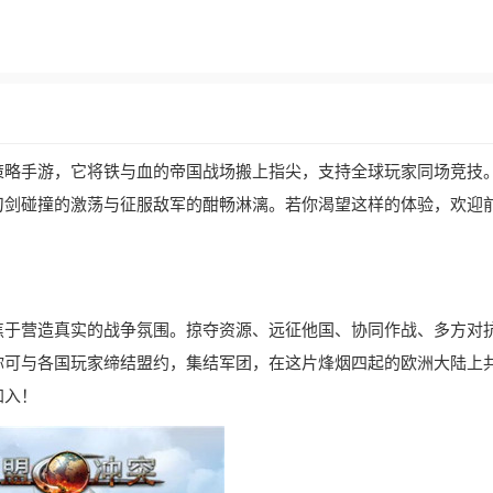
策略手游，它将铁与血的帝国战场搬上指尖，支持全球玩家同场竞技
刀剑碰撞的激荡与征服敌军的酣畅淋漓。若你渴望这样的体验，欢迎
焦于营造真实的战争氛围。掠夺资源、远征他国、协同作战、多方对
你可与各国玩家缔结盟约，集结军团，在这片烽烟四起的欧洲大陆上
加入！