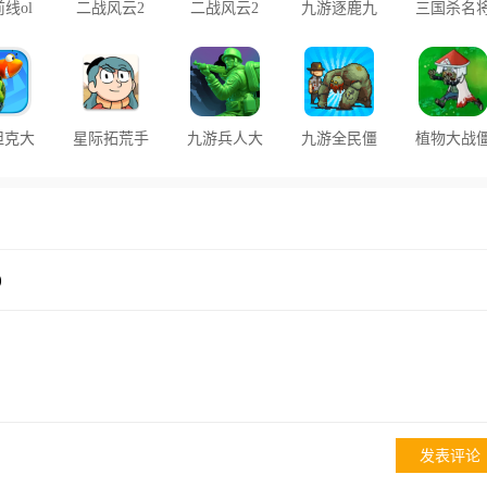
线ol
二战风云2
二战风云2
九游逐鹿九
三国杀名
版本
华为渠道服
官方客户端
州游戏
传小米手
坦克大
星际拓荒手
九游兵人大
九游全民僵
植物大战
战
机中文版
战手游
尸大战游戏
尸火影版
置菜单下
手机最新
)