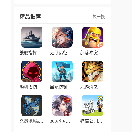
精品推荐
换一换
战舰指挥官手机版
无尽远征游戏
部落冲突腾讯版
随机塔防战游戏
皇家防御游戏
九游炎之轨迹客户端
杀戮地城steam移植版
360战国幻武手游
猫猫公园挑战游戏最新版