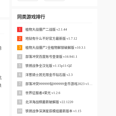
同类游戏排行
1
植物大战僵尸二战版 v2.1.44
2
地狱有什么不好官方最新版 v1.7.12
。
3
植物大战僵尸2全植物解锁破解版 v10.3.1
前
4
部落冲突百度账号登录版 v16.941.1
5
铁锈战争全汉化版 v1.15p11-QZ
6
洋葱骑士团无限金币钻石版 v2.3
抗
7
部落冲突999999钻999999金币游戏2023 v15.0.2
共
8
世界征服者4荣光 v1.2.6
9
北洋海战棋最新破解版 v22.1220
10
铁锈战争深渊星辰模组最新版本 v1.15