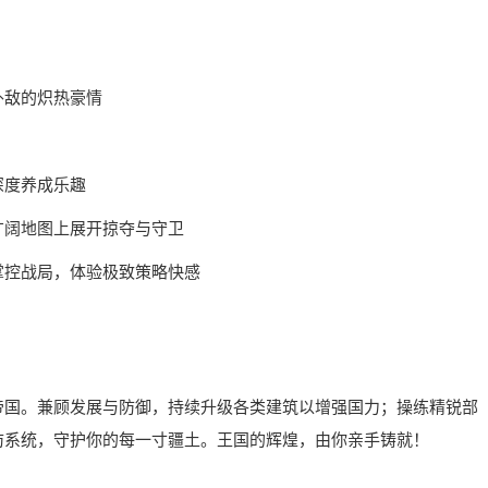
外敌的炽热豪情
深度养成乐趣
广阔地图上展开掠夺与守卫
掌控战局，体验极致策略快感
帝国。兼顾发展与防御，持续升级各类建筑以增强国力；操练精锐部
防系统，守护你的每一寸疆土。王国的辉煌，由你亲手铸就！