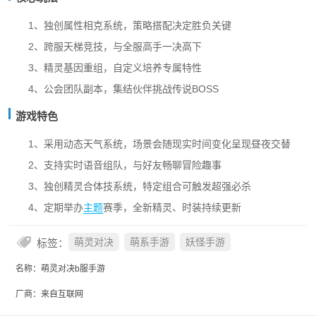
1、独创属性相克系统，策略搭配决定胜负关键
2、跨服天梯竞技，与全服高手一决高下
3、精灵基因重组，自定义培养专属特性
4、公会团队副本，集结伙伴挑战传说BOSS
游戏特色
1、采用动态天气系统，场景会随现实时间变化呈现昼夜交替
2、支持实时语音组队，与好友畅聊冒险趣事
3、独创精灵合体技系统，特定组合可触发超强必杀
4、定期举办
主题
赛季，全新精灵、时装持续更新
标签：
萌灵对决
萌系手游
妖怪手游
名称：萌灵对决b服手游
厂商：来自互联网