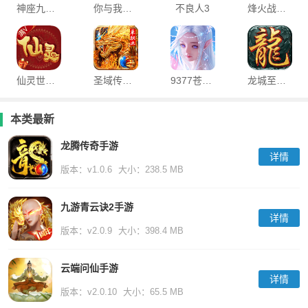
神座九游版
你与我文字游戏
不良人3
烽火战沙游戏官方版
仙灵世界小米版
圣域传奇ol手游
9377苍穹剑决hd官方版
龙城至尊高爆版
本类最新
龙腾传奇手游
详情
版本：v1.0.6
大小：238.5 MB
九游青云诀2手游
详情
版本：v2.0.9
大小：398.4 MB
云端问仙手游
详情
版本：v2.0.10
大小：65.5 MB