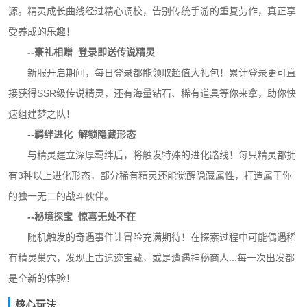
源。精灵成长曲线经过精心调校，告别传统手游的重复劳作，真正享
受养成的乐趣！
--豪礼相赠 登录即送传说精灵
新服开启期间，每日登录都能领取超值大礼包！累计登录更可直
接获得SSR级传说精灵，还有海量钻石、稀有道具等你来拿，助你快
速组建梦之队！
--羁绊进化 解锁隐藏形态
与精灵建立深厚羁绊后，将触发特殊的进化路线！每只精灵都拥
有3种以上进化形态，部分稀有精灵还能觉醒隐藏属性，打造属于你
的独一无二的战斗伙伴。
--秘境探宝 惊喜无处不在
随机触发的奇遇事件让冒险充满期待！在探索过程中可能偶遇稀
有精灵巢穴，发现上古遗迹宝藏，或是遭遇神秘商人...每一次出发都
是全新的体验！
核心玩法